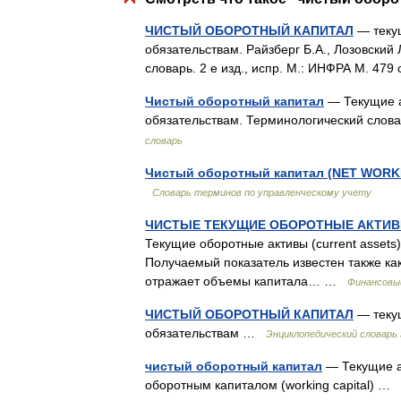
ЧИСТЫЙ ОБОРОТНЫЙ КАПИТАЛ
— текущ
обязательствам. Райзберг Б.А., Лозовский
словарь. 2 е изд., испр. М.: ИНФРА М. 47
Чистый оборотный капитал
— Текущие а
обязательствам. Терминологический слов
словарь
Чистый оборотный капитал (NET WORK
Словарь терминов по управленческому учету
ЧИСТЫЕ ТЕКУЩИЕ ОБОРОТНЫЕ АКТИ
Текущие оборотные активы (current assets) з
Получаемый показатель известен также как
отражает объемы капитала… …
Финансовы
ЧИСТЫЙ ОБОРОТНЫЙ КАПИТАЛ
— текущ
обязательствам …
Энциклопедический словарь 
чистый оборотный капитал
— Текущие а
оборотным капиталом (working capital) …