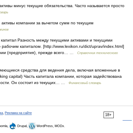
ктивы минус текущие обязательства. Часто называется просто
оварь
ктивы компании за вычетом сумм по текущим
минов
 капитал Разность между текущими активами и текущими
абочим капиталом. [http://www.lexikon.ru/dict/uprav/index.html]
ании (предприятия), прежде всего… …
Справочник технического
 Имеющиеся средства для ведения дела, включая вложенные в
ng capital) Часть капитала компании, которая задействована
ности. Он состоит из текущих… …
Финансовый словарь
ка
,
Реклама на сайте
18+
omla,
Drupal,
WordPress, MODx.