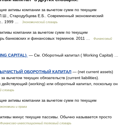
ие активы компании за вычетом сумм по текущим
 Л.Ш., Стародубцева Е.Б.. Современный экономический
9 с.. 1999 …
Экономический словарь
ктивы компании за вычетом сумм по текущим
арь банковских и финансовых терминов. 2011 …
Финансовый
ING CAPITAL)
— См. Оборотный капитал ( Working Capital) …
ВЫ/ЧИСТЫЙ ОБОРОТНЫЙ КАПИТАЛ
— (net current assets)
а вычетом текущих обязательств (current liabilities).
 действующий (working) или оборотный капитал, поскольку он
й словарь
ие активы компании за вычетом сумм по текущим
экономики и права
ктивы минус текущие пассивы. Обычно называется просто
Финансово-инвестиционный толковый словарь