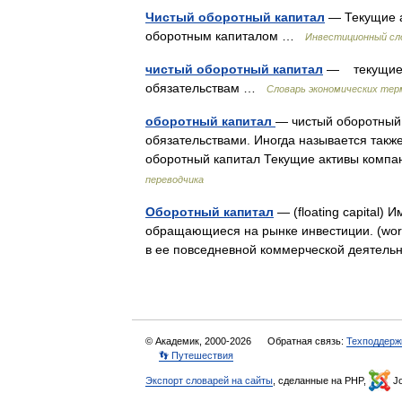
Чистый оборотный капитал
— Текущие а
оборотным капиталом …
Инвестиционный сл
чистый оборотный капитал
— текущие а
обязательствам …
Словарь экономических тер
оборотный капитал
— чистый оборотный
обязательствами. Иногда называется также р
оборотный капитал Текущие активы комп
переводчика
Оборотный капитал
— (floating capital)
обращающиеся на рынке инвестиции. (worki
в ее повседневной коммерческой деятель
© Академик, 2000-2026
Обратная связь:
Техподдерж
👣 Путешествия
Экспорт словарей на сайты
, сделанные на PHP,
Jo