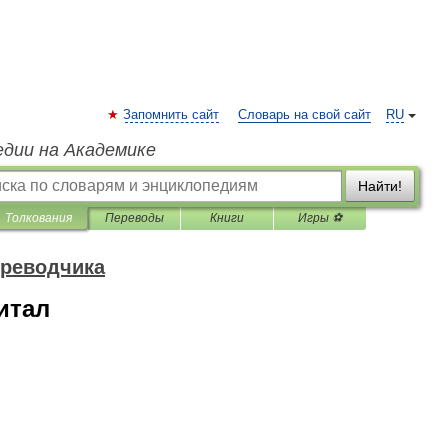
Запомнить сайт
Словарь на свой сайт
RU
едии на Академике
Найти!
Толкования
Переводы
Книги
Игры ⚽
ереводчика
итал