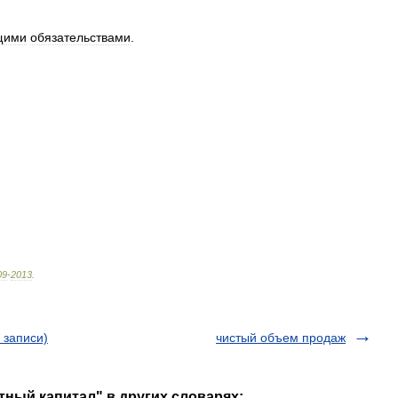
щими
обязательствами
.
09
-
2013
.
 записи)
чистый объем продаж
тный капитал" в других словарях: