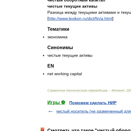
чистый
оборотный
капитал
чистые
текущие
активы
Разница
между
текущими
активами
и
теку
[
http:
//
www
.
lexikon
.
ru
/
dict
/
fin
/
a
.
html
]
Тематики
экономика
Синонимы
чистые
текущие
активы
EN
net
working
capital
Справочник
технического
переводчика
. –
Интент
.
20
Игры ⚽
Поможем сделать НИР
чистый носитель (не размеченный для
Смотреть что такое "чистый оборо